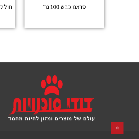
סראנו כבש 100 גר'
חול קל
מידע נוסף
גלילה
לראש
העמוד