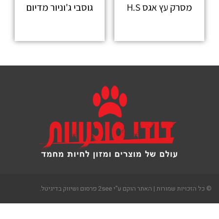
מסרק עץ אגס H.S
גוסבי ג'וניור מדיום
מידע נוסף
מידע נוסף
כל הזכויות שמורות | האתר הוקם ע"י 2see פרסום ושיווק בדיגיטל.