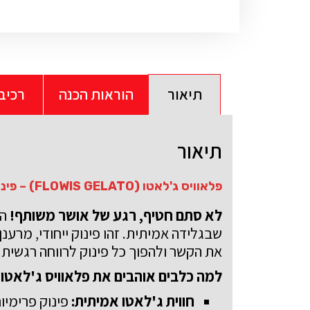
תיאור
הוראות הכנה
רכיב
תיאור
פלאוויס ג'לאטו (FLOWIS GELATO) – פינוק איטלקי קפוא לחבר הכי טוב שלך!
לא סתם חטיף, רגע של אושר משותף!
הכ
שבגלידה אמיתית
.
זהו פינוק ייחודי, מרענ
את הקשר ולהפוך כל פינוק לרווחה רגשית
.
למה כלבים אוהבים את פלאוויס ג'לאטו?
חווית ג'לאטו אמיתית:
פינוק פרימיו