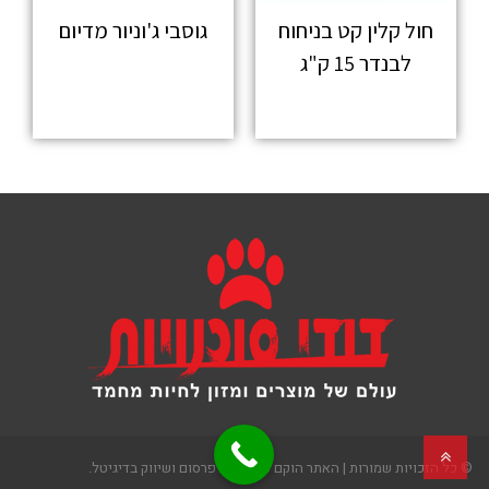
חול קלין קט בניחוח
גוסבי ג'וניור מדיום
לבנדר 15 ק"ג
מידע נוסף
מידע נוסף
גלילה
© כל הזכויות שמורות | האתר הוקם ע"י 2see פרסום ושיווק בדיגיטל.
לראש