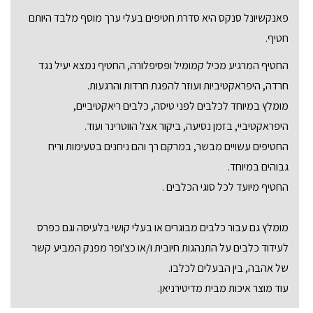
פאנקשיונל סנקס היא סדרת חטיפים בעלי ערך מוסף מלבד היותם
חטיף.
החטיף המרגיע מכיל קמומיל ופסיפלורה, החטיף נמצא יעיל נגד
חרדה, היפראקטיביות ועוזר להפגת חרדות והרגעות.
מומלץ במיוחד לכלבים לפני טיסה, כלבים ריאקטיביים,
היפראקטיביי, בזמן נסיעה, ביקור אצל הווטרינר ועוד.
החטיפים עשויים מבשר, במרקם רך והם ניחנים בטעימות וריח
גבוהים במיוחד.
החטיף מיועד לכל סוגי הכלבים .
מומלץ גם עבור כלבים מבוגרים או בעלי קושי בלעיסה וגם כפרס
לעידוד כלבים על התנהגות חיובית ו/או כצ'ופר מפנק המביע קשר
של אהבה, בין הבעלים לכלבו.
עוד מוצר איכות מבית מדיטירניאן.