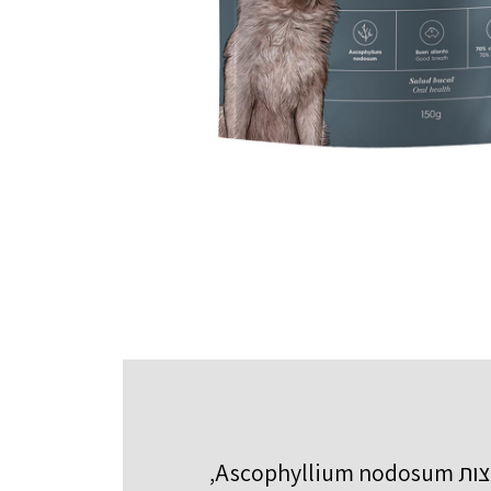
מבנה החטיף ומרקמו לצד תמציות צמחי המרפא ואנזמים מייצרים אפקט דנטלי מיטבי. מיוצר עם אצות Ascophyllium nodosum,