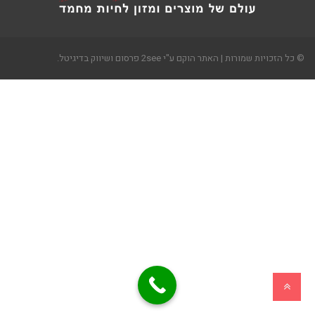
© כל הזכויות שמורות | האתר הוקם ע"י 2see פרסום ושיווק בדיגיטל.
גלילה
לראש
העמוד