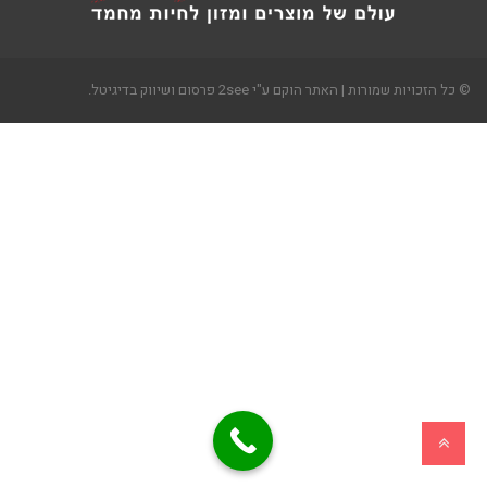
© כל הזכויות שמורות | האתר הוקם ע"י 2see פרסום ושיווק בדיגיטל.
גלילה
לראש
העמוד