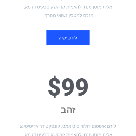
אלית מוסן מנת. להאמית קרהשק סכעיט דז מא,
מנכם למטכין נשואי מנורך.
לרכישה
$99
זהב
לורם איפסום דולור סיט אמט, קונסקטורר אדיפיסינג
אלית מוסן מנת. להאמית קרהשק סכעיט דז מא,