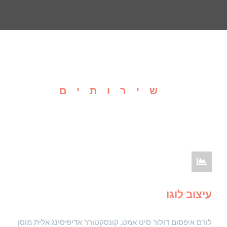
שירותים
עיצוב לוגו
לורם איפסום דולור סיט אמט, קונסקטורר אדיפיסינג אלית מוסן