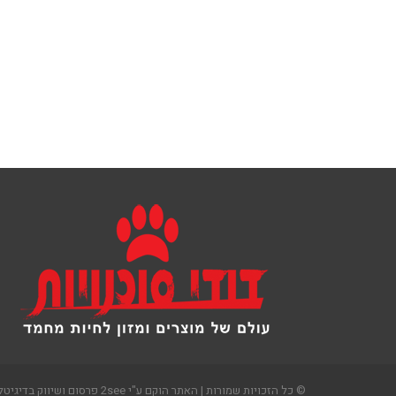
© כל הזכויות שמורות | האתר הוקם ע"י 2see פרסום ושיווק בדיגיטל.